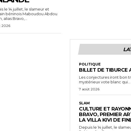
 le 14 juillet, le slameur et
vain béninois Maboudou Abdou
 alias Bravo,...
t 2026
LA
POLITIQUE
BILLET DE TIBURCE 
Les conjectures iront bon t
mystérieux vote blanc qui...
7 août 2026
SLAM
CULTURE ET RAYONN
BRAVO, PREMIER AR
LA VILLA KIVI DE FI
Depuis le 14 juillet, le sl