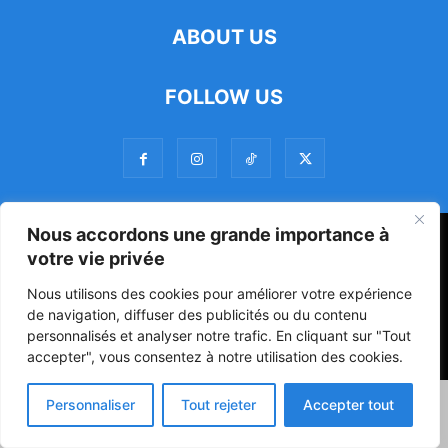
ABOUT US
FOLLOW US
Nous accordons une grande importance à
47ᵉ Assemblée Mondiale sur la Protection de la Vie Privée: Me
votre vie privée
Luciano Hounkponou représente le Bénin à Séoul
Nous utilisons des cookies pour améliorer votre expérience
Politique
Société
Culture
de navigation, diffuser des publicités ou du contenu
personnalisés et analyser notre trafic. En cliquant sur "Tout
© Powered by digitXplus Francophone
accepter", vous consentez à notre utilisation des cookies.
Personnaliser
Tout rejeter
Accepter tout