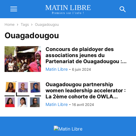
MATIN LIBRE
Premiers sur l'info !
Home
Tags
Ouagadougou
Ouagadougou
Concours de plaidoyer des
associations jeunes du
Partenariat de Ouagadougou :...
Matin Libre
-
6 juin 2024
Ouagadougou partnership
women leadership accelerator :
La 2ème cohorte de OWLA...
Matin Libre
-
16 avril 2024