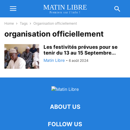
MATIN LIBRE
Premiers sur l'info !
Home
Tags
Organisation officiellement
organisation officiellement
Les festivités prévues pour se
tenir du 13 au 15 Septembre...
Matin Libre
-
6 août 2024
ABOUT US
FOLLOW US