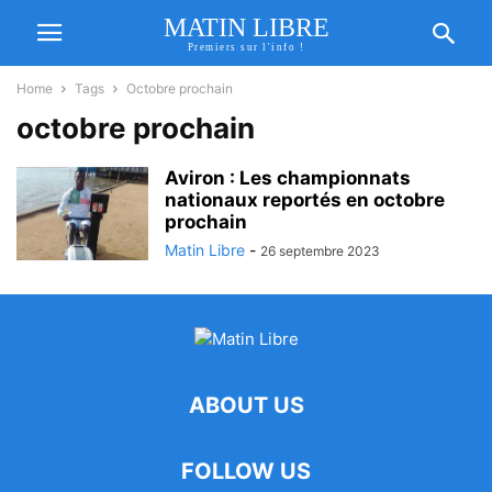
MATIN LIBRE
Premiers sur l'info !
Home
Tags
Octobre prochain
octobre prochain
Aviron : Les championnats
nationaux reportés en octobre
prochain
Matin Libre
-
26 septembre 2023
ABOUT US
FOLLOW US