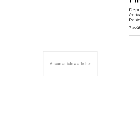
Depuis
écri
Rahim,
7 aoû
Aucun article à afficher