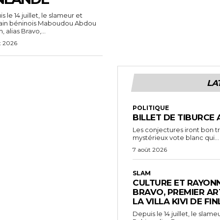
 le 14 juillet, le slameur et
vain béninois Maboudou Abdou
 alias Bravo,...
t 2026
LA
POLITIQUE
BILLET DE TIBURCE 
Les conjectures iront bon t
mystérieux vote blanc qui...
7 août 2026
SLAM
CULTURE ET RAYONN
BRAVO, PREMIER AR
LA VILLA KIVI DE FI
Depuis le 14 juillet, le sl