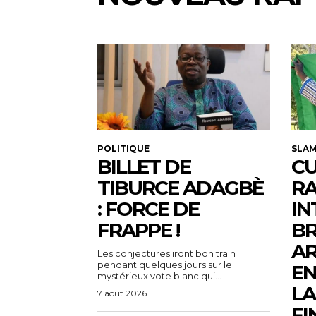
POLITIQUE
SLA
BILLET DE
CU
TIBURCE ADAGBÈ
R
: FORCE DE
IN
FRAPPE !
BR
AR
Les conjectures iront bon train
pendant quelques jours sur le
EN
mystérieux vote blanc qui...
LA
7 août 2026
FI