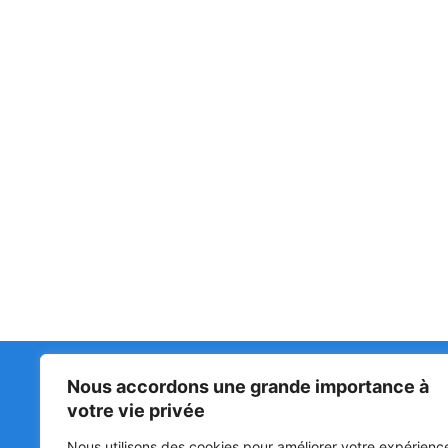
Nous accordons une grande importance à
Matin Libre
47ᵉ
votre vie privée
LA 
PRI
Premiers sur l'info !
Nous utilisons des cookies pour améliorer votre expérienc