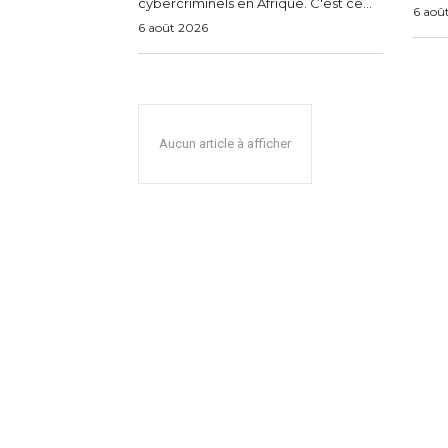
cybercriminels en Afrique. C'est ce...
6 aoû
6 août 2026
Aucun article à afficher