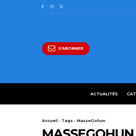
S'ABONNER
ACTUALITÉS
CAT
Accueil
Tags
MasseGohun
MASSEGOHUN