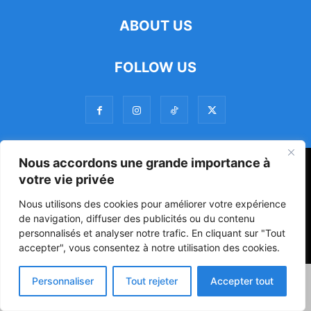
ABOUT US
FOLLOW US
Nous accordons une grande importance à
47ᵉ Assemblée Mondiale sur la Protection de la Vie Privée: Me
votre vie privée
Luciano Hounkponou représente le Bénin à Séoul
Nous utilisons des cookies pour améliorer votre expérience
Politique
Société
Culture
de navigation, diffuser des publicités ou du contenu
personnalisés et analyser notre trafic. En cliquant sur "Tout
© Powered by digitXplus Francophone
accepter", vous consentez à notre utilisation des cookies.
Personnaliser
Tout rejeter
Accepter tout