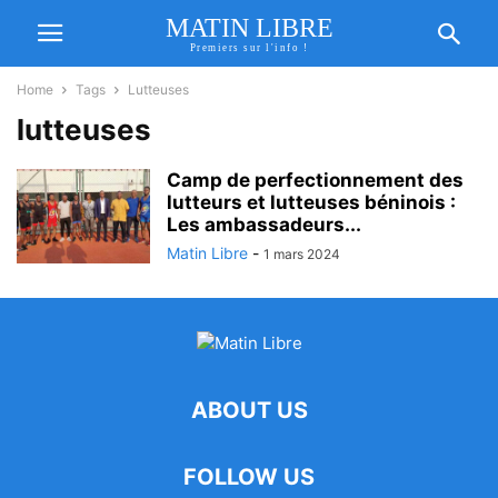
MATIN LIBRE
Premiers sur l'info !
Home
Tags
Lutteuses
lutteuses
Camp de perfectionnement des
lutteurs et lutteuses béninois :
Les ambassadeurs...
Matin Libre
-
1 mars 2024
ABOUT US
FOLLOW US