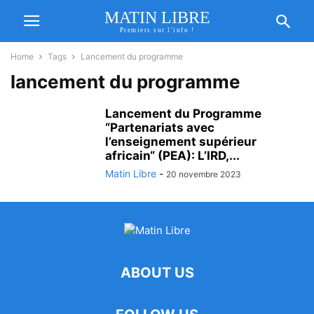
MATIN LIBRE
Premiers sur l'info !
Home
Tags
Lancement du programme
lancement du programme
Lancement du Programme
“Partenariats avec
l’enseignement supérieur
africain“ (PEA): L’IRD,...
Matin Libre
-
20 novembre 2023
ABOUT US