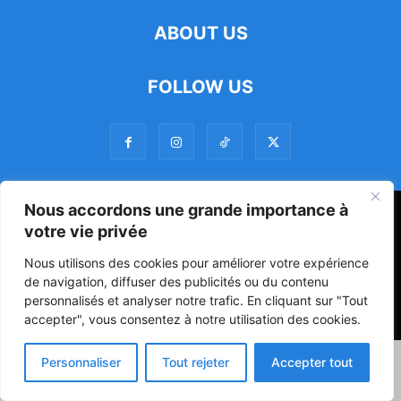
ABOUT US
FOLLOW US
Nous accordons une grande importance à
47ᵉ Assemblée Mondiale sur la Protection de la Vie Privée: Me
votre vie privée
Luciano Hounkponou représente le Bénin à Séoul
Nous utilisons des cookies pour améliorer votre expérience
Politique
Société
Culture
de navigation, diffuser des publicités ou du contenu
personnalisés et analyser notre trafic. En cliquant sur "Tout
© Powered by digitXplus Francophone
accepter", vous consentez à notre utilisation des cookies.
Personnaliser
Tout rejeter
Accepter tout