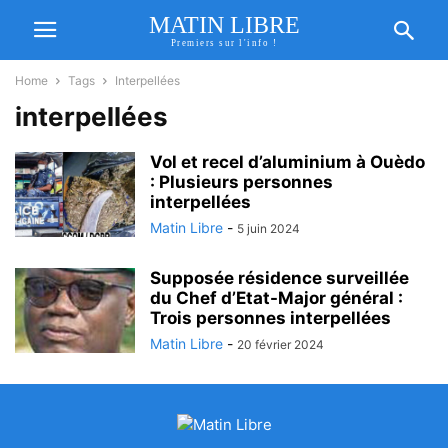
MATIN LIBRE
Premiers sur l'info !
Home
Tags
Interpellées
interpellées
Vol et recel d’aluminium à Ouèdo
: Plusieurs personnes
interpellées
Matin Libre
-
5 juin 2024
Supposée résidence surveillée
du Chef d’Etat-Major général :
Trois personnes interpellées
Matin Libre
-
20 février 2024