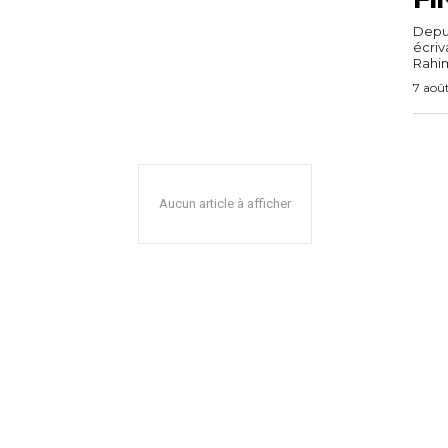
Depuis
écri
Rahim,
7 aoû
Aucun article à afficher