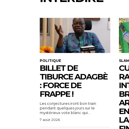
POLITIQUE
SLA
BILLET DE
CU
TIBURCE ADAGBÈ
R
: FORCE DE
IN
FRAPPE !
BR
AR
Les conjectures iront bon train
pendant quelques jours sur le
EN
mystérieux vote blanc qui...
LA
7 août 2026
FI