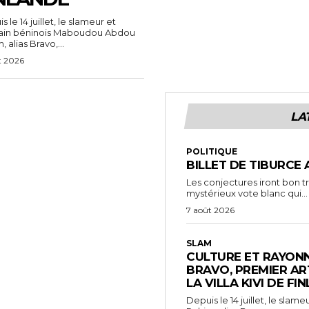
 le 14 juillet, le slameur et
vain béninois Maboudou Abdou
 alias Bravo,...
t 2026
LA
POLITIQUE
BILLET DE TIBURCE 
Les conjectures iront bon t
mystérieux vote blanc qui...
7 août 2026
SLAM
CULTURE ET RAYONN
BRAVO, PREMIER AR
LA VILLA KIVI DE FI
Depuis le 14 juillet, le sl