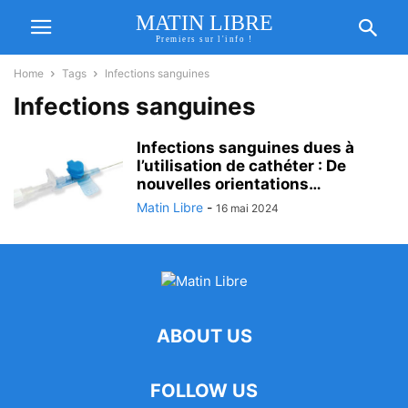
MATIN LIBRE
Premiers sur l'info !
Home
Tags
Infections sanguines
Infections sanguines
Infections sanguines dues à
l’utilisation de cathéter : De
nouvelles orientations…
Matin Libre
-
16 mai 2024
ABOUT US
FOLLOW US