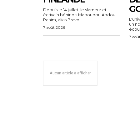
G
Depuis le 14 juillet, le slameur et
écrivain béninois Maboudou Abdou
L'uni
Rahim, alias Bravo,...
un n
7 août 2026
écoul
7 aoû
Aucun article à afficher