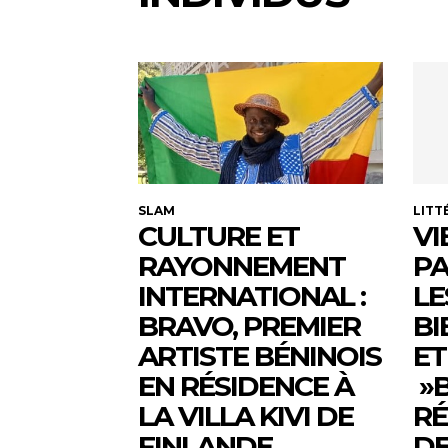
SLAM
LITT
CULTURE ET
VI
RAYONNEMENT
PA
INTERNATIONAL :
LE
BRAVO, PREMIER
BI
ARTISTE BÉNINOIS
ET
EN RÉSIDENCE À
»B
LA VILLA KIVI DE
RÉ
FINLANDE
DE