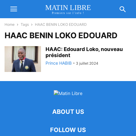
MATIN LIBRE
Premiers sur l'info !
Home
Tags
HAAC BENIN LOKO EDOUARD
HAAC BENIN LOKO EDOUARD
HAAC: Edouard Loko, nouveau
président
Prince HABIB
-
3 juillet 2024
ABOUT US
FOLLOW US