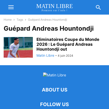
MATIN LIBRE
Premiers sur l'info !
Home
Tags
Guépard Andreas Hountondji
Guépard Andreas Hountondji
Eliminatoires Coupe du Monde
2026 : Le Guépard Andreas
Hountondji out
Matin Libre
-
4 juin 2024
ABOUT US
FOLLOW US