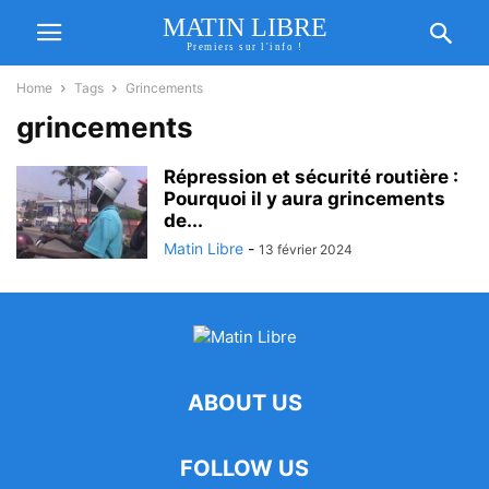
MATIN LIBRE
Premiers sur l'info !
Home
Tags
Grincements
grincements
Répression et sécurité routière :
Pourquoi il y aura grincements
de...
Matin Libre
-
13 février 2024
ABOUT US
FOLLOW US