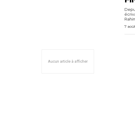
Depuis
écri
Rahim,
7 aoû
Aucun article à afficher