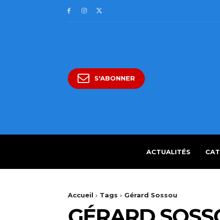
S'ABONNER
ACTUALITÉS
CAT
Accueil
Tags
Gérard Sossou
GÉRARD SOSS