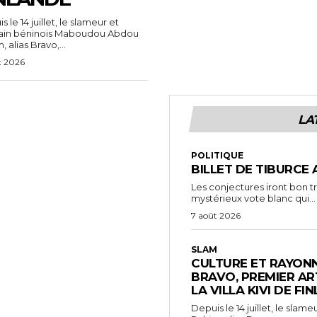
 le 14 juillet, le slameur et
vain béninois Maboudou Abdou
 alias Bravo,...
t 2026
LA
POLITIQUE
BILLET DE TIBURCE 
Les conjectures iront bon t
mystérieux vote blanc qui...
7 août 2026
SLAM
CULTURE ET RAYONN
BRAVO, PREMIER AR
LA VILLA KIVI DE FI
Depuis le 14 juillet, le sl