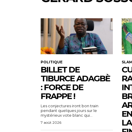
POLITIQUE
SLA
BILLET DE
CU
TIBURCE ADAGBÈ
R
: FORCE DE
IN
FRAPPE !
BR
AR
Les conjectures iront bon train
pendant quelques jours sur le
EN
mystérieux vote blanc qui...
LA
7 août 2026
FI