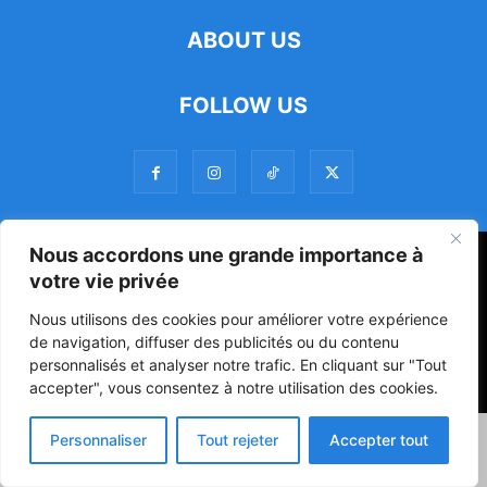
ABOUT US
FOLLOW US
Nous accordons une grande importance à
47ᵉ Assemblée Mondiale sur la Protection de la Vie Privée: Me
votre vie privée
Luciano Hounkponou représente le Bénin à Séoul
Nous utilisons des cookies pour améliorer votre expérience
Politique
Société
Culture
de navigation, diffuser des publicités ou du contenu
personnalisés et analyser notre trafic. En cliquant sur "Tout
© Powered by digitXplus Francophone
accepter", vous consentez à notre utilisation des cookies.
Personnaliser
Tout rejeter
Accepter tout