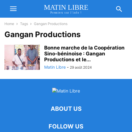
MATIN LIBRE
Premiers sur l'info !
Home
Tags
Gangan Productions
Gangan Productions
Bonne marche de la Coopération
Sino-béninoise : Gangan
Productions et le...
Matin Libre
-
29 août 2024
ABOUT US
FOLLOW US