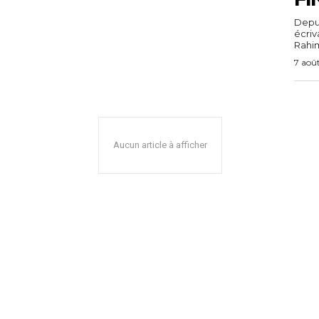
Depuis
écri
Rahim,
7 aoû
Aucun article à afficher