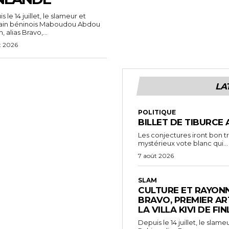
 le 14 juillet, le slameur et
vain béninois Maboudou Abdou
 alias Bravo,...
t 2026
LA
POLITIQUE
BILLET DE TIBURCE 
Les conjectures iront bon t
mystérieux vote blanc qui...
7 août 2026
SLAM
CULTURE ET RAYONN
BRAVO, PREMIER AR
LA VILLA KIVI DE FI
Depuis le 14 juillet, le sl