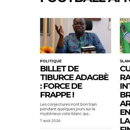
POLITIQUE
SLA
BILLET DE
CU
TIBURCE ADAGBÈ
R
: FORCE DE
IN
FRAPPE !
BR
AR
Les conjectures iront bon train
pendant quelques jours sur le
EN
mystérieux vote blanc qui...
LA
7 août 2026
FI