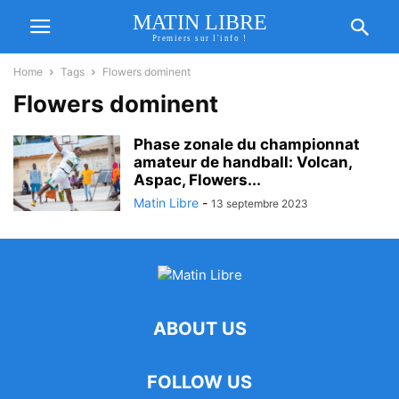
MATIN LIBRE
Premiers sur l'info !
Home
Tags
Flowers dominent
Flowers dominent
Phase zonale du championnat
amateur de handball: Volcan,
Aspac, Flowers...
Matin Libre
-
13 septembre 2023
ABOUT US
FOLLOW US