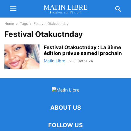
MATIN LIBRE
Premiers sur l'info !
Home
Tags
Festival Otakuctnday
Festival Otakuctnday
Festival Otakuctnday : La 3ème
édition prévue samedi prochain
Matin Libre
-
23 juillet 2024
ABOUT US
FOLLOW US