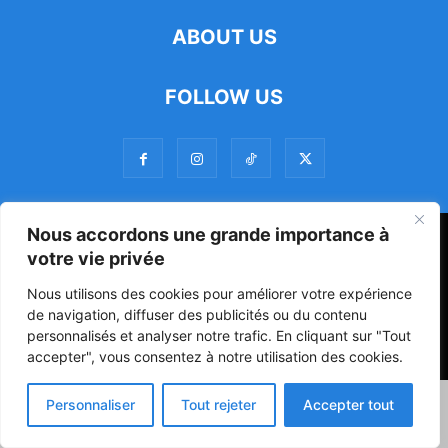
ABOUT US
FOLLOW US
Nous accordons une grande importance à
47ᵉ Assemblée Mondiale sur la Protection de la Vie Privée: Me
votre vie privée
Luciano Hounkponou représente le Bénin à Séoul
Nous utilisons des cookies pour améliorer votre expérience
Politique
Société
Culture
de navigation, diffuser des publicités ou du contenu
personnalisés et analyser notre trafic. En cliquant sur "Tout
© Powered by digitXplus Francophone
accepter", vous consentez à notre utilisation des cookies.
Personnaliser
Tout rejeter
Accepter tout