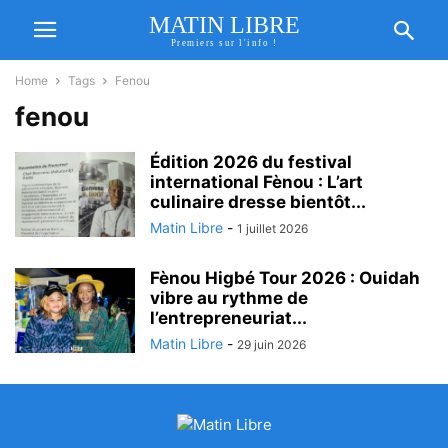
MATIN LIBRE
Premiers sur l'info !
Home
Tags
Fenou
fenou
Édition 2026 du festival
international Fènou : L’art
culinaire dresse bientôt...
Matin Libre
-
1 juillet 2026
Fènou Higbé Tour 2026 : Ouidah
vibre au rythme de
l’entrepreneuriat...
Matin Libre
-
29 juin 2026