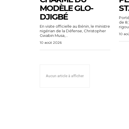
MODÈLE GLO-
ST
DJIGBÉ
Porté
de 8,
En visite officielle au Bénin, le ministre
rigou
nigérian de la Défense, Christopher
10 ao
Gwabin Musa,...
10 août 2026
Aucun article à afficher