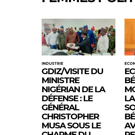
INDUSTRIE
ECO
GDIZ/VISITE DU
E
MINISTRE
BÉ
NIGÉRIAN DE LA
MO
DÉFENSE : LE
LA
GÉNÉRAL
SO
CHRISTOPHER
BÉ
MUSA SOUS LE
AV
CHARME DU
PE