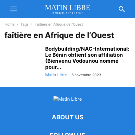
MATIN LIBRE
Premiers sur l'info !
Home
Tags
Faîtière en Afrique de l’Ouest
faîtière en Afrique de l’Ouest
Bodybuilding/NAC-International:
Le Bénin obtient son affiliation
(Bienvenu Vodounou nommé
pour...
Matin Libre
-
6 novembre 2023
ABOUT US