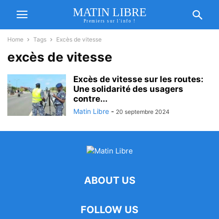
MATIN LIBRE
Premiers sur l'info !
Home
Tags
Excès de vitesse
excès de vitesse
Excès de vitesse sur les routes:
Une solidarité des usagers
contre...
Matin Libre
-
20 septembre 2024
ABOUT US
FOLLOW US