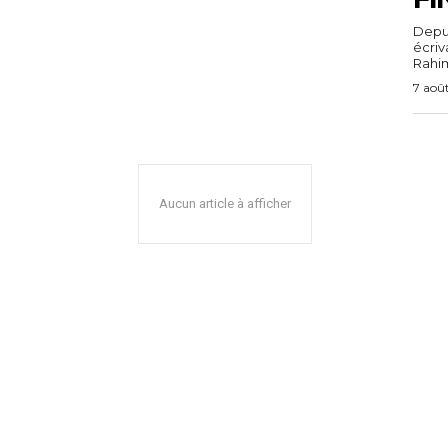
Depuis
écri
Rahim,
7 aoû
Aucun article à afficher