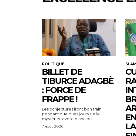
POLITIQUE
SLA
BILLET DE
CU
TIBURCE ADAGBÈ
R
: FORCE DE
IN
FRAPPE !
BR
AR
Les conjectures iront bon train
pendant quelques jours sur le
EN
mystérieux vote blanc qui...
LA
7 août 2026
FI