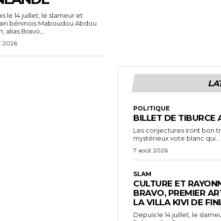
 le 14 juillet, le slameur et
vain béninois Maboudou Abdou
 alias Bravo,...
t 2026
LA
POLITIQUE
BILLET DE TIBURCE 
Les conjectures iront bon t
mystérieux vote blanc qui...
7 août 2026
SLAM
CULTURE ET RAYONN
BRAVO, PREMIER AR
LA VILLA KIVI DE FI
Depuis le 14 juillet, le sl