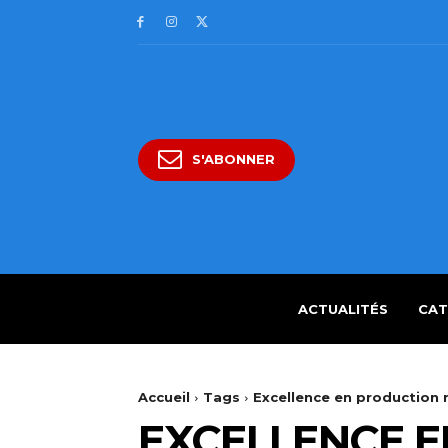
S'ABONNER
ACTUALITÉS
CAT
Accueil
Tags
Excellence en production
EXCELLENCE E