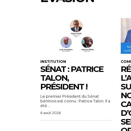
INSTITUTION
COM
SÉNAT : PATRICE
RÉ
TALON,
L’
PRÉSIDENT !
SU
N
Le premier Président du Sénat
béninois est connu : Patrice Talon. Il a
C
été...
D’
6 août 2026
SE
OP