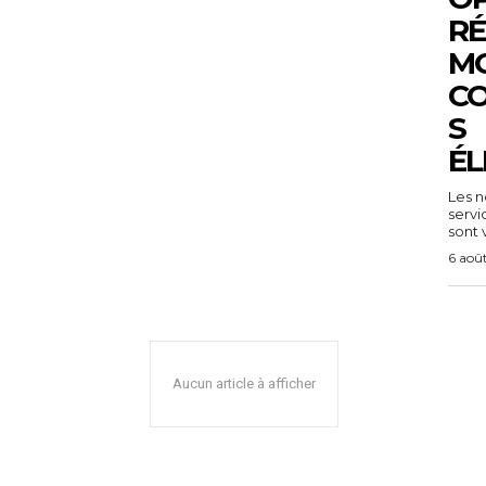
RÉ
MO
C
S
ÉL
Les n
servi
sont v
6 aoû
Aucun article à afficher