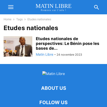
MATIN LIBRE
Premiers sur l'info !
Home
Tags
Etudes nationales
Etudes nationales
Etudes nationales de
perspectives: Le Bénin pose les
bases de...
Matin Libre
-
24 novembre 2023
ABOUT US
FOLLOW US