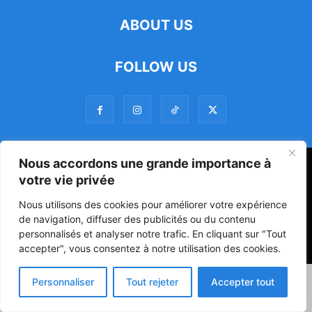
ABOUT US
FOLLOW US
Nous accordons une grande importance à
47ᵉ Assemblée Mondiale sur la Protection de la Vie Privée: Me
votre vie privée
Luciano Hounkponou représente le Bénin à Séoul
Nous utilisons des cookies pour améliorer votre expérience
Politique
Société
Culture
de navigation, diffuser des publicités ou du contenu
personnalisés et analyser notre trafic. En cliquant sur "Tout
© Powered by digitXplus Francophone
accepter", vous consentez à notre utilisation des cookies.
Personnaliser
Tout rejeter
Accepter tout