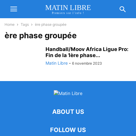
MATIN LIBRE
Premiers sur l'info !
Home
Tags
ère phase groupée
ère phase groupée
Handball/Moov Africa Ligue Pro:
Fin de la 1ère phase...
Matin Libre
-
6 novembre 2023
ABOUT US
FOLLOW US