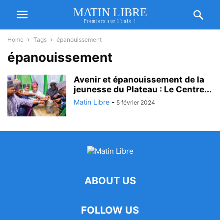
MATIN LIBRE
Premiers sur l'info !
Home
Tags
épanouissement
épanouissement
Avenir et épanouissement de la
jeunesse du Plateau : Le Centre...
Matin Libre
-
5 février 2024
ABOUT US
FOLLOW US