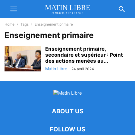
MATIN LIBRE
Premiers sur l'info !
Home
Tags
Enseignement primaire
Enseignement primaire
Enseignement primaire,
secondaire et supérieur : Point
des actions menées au...
Matin Libre
-
24 avril 2024
ABOUT US
FOLLOW US