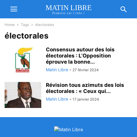
MATIN LIBRE
Premiers sur l'info !
Home
Tags
électorales
électorales
Consensus autour des lois
électorales : L’Opposition
éprouve la bonne...
Matin Libre
-
27 février 2024
Révision tous azimuts des lois
électorales : « Ceux qui...
Matin Libre
-
17 janvier 2024