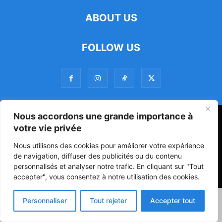
ABOUT US
FOLLOW US
Nous accordons une grande importance à
47ᵉ Assemblée Mondiale sur la Protection de la Vie Privée: Me
votre vie privée
Luciano Hounkponou représente le Bénin à Séoul
Nous utilisons des cookies pour améliorer votre expérience
Politique
Société
Culture
de navigation, diffuser des publicités ou du contenu
personnalisés et analyser notre trafic. En cliquant sur "Tout
© Powered by digitXplus Francophone
accepter", vous consentez à notre utilisation des cookies.
Personnaliser
Tout rejeter
Accepter tout