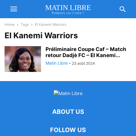
MATIN LIBRE
Premiers sur l'info !
Home
Tags
El Kanemi Warriors
El Kanemi Warriors
Préliminaire Coupe Caf – Match
retour Dadjè FC – El Kanemi...
Matin Libre
-
23 août 2024
ABOUT US
FOLLOW US