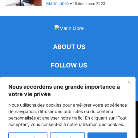
Matin Libre
-
18 décembre 2023
ABOUT US
FOLLOW US
Nous accordons une grande importance à
votre vie privée
Nous utilisons des cookies pour améliorer votre expérience
47ᵉ Assemblée Mondiale sur la Protection de la Vie Privée: Me
de navigation, diffuser des publicités ou du contenu
Luciano Hounkponou représente le Bénin à Séoul
personnalisés et analyser notre trafic. En cliquant sur "Tout
accepter", vous consentez à notre utilisation des cookies.
Politique
Société
Culture