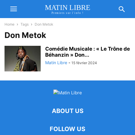
MATIN LIBRE
Premiers sur l'info !
Home
Tags
Don Metok
Don Metok
Comédie Musicale : « Le Trône de
Béhanzin » Don...
Matin Libre
-
15 février 2024
ABOUT US
FOLLOW US