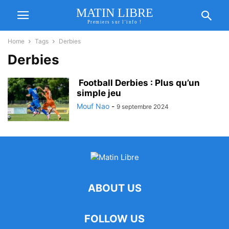
MATIN LIBRE
Premiers sur l'info !
Home
Tags
Derbies
Derbies
Football Derbies : Plus qu’un
simple jeu
Mouf Nao
-
9 septembre 2024
ABOUT US
FOLLOW US