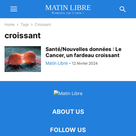
MATIN LIBRE
Premiers sur l'info !
Home
Tags
Croissant
croissant
Santé/Nouvelles données : Le
Cancer, un fardeau croissant
Matin Libre
-
12 février 2024
ABOUT US
FOLLOW US