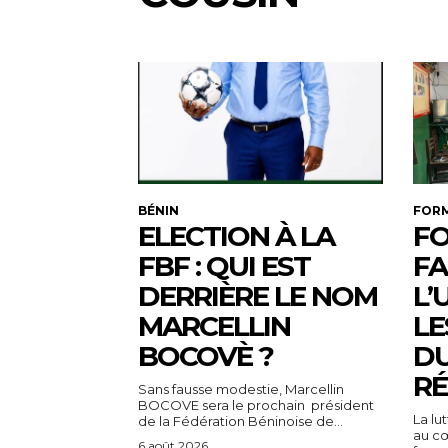
BÉNIN
FOR
ELECTION À LA
FO
FBF : QUI EST
FA
DERRIÈRE LE NOM
L’
MARCELLIN
LE
BOCOVÈ ?
DU
RÉ
Sans fausse modestie, Marcellin
BOCOVE sera le prochain président
La lu
de la Fédération Béninoise de...
au cœ
6 août 2026