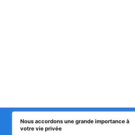
Nous accordons une grande importance à
Matin Libre
47ᵉ
votre vie privée
LA 
PRI