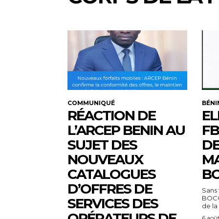
COMMUNIQUÉ
BÉNI
RÉACTION DE
EL
L’ARCEP BENIN AU
FB
SUJET DES
DE
NOUVEAUX
MA
CATALOGUES
BO
D’OFFRES DE
Sans 
BOCO
SERVICES DES
de la
OPÉRATEURS DE
6 aoû