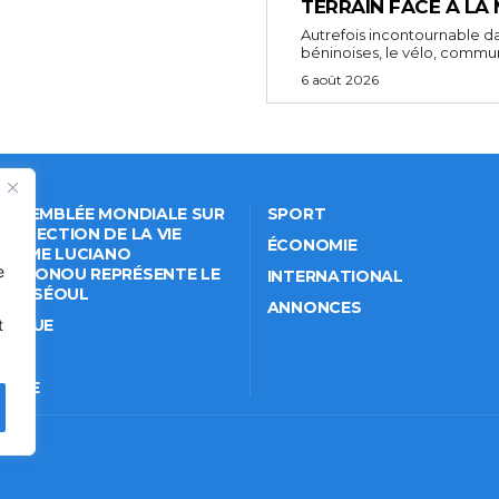
TERRAIN FACE À LA
Autrefois incontournable da
béninoises, le vélo, comm
6 août 2026
 ASSEMBLÉE MONDIALE SUR
SPORT
PROTECTION DE LA VIE
ÉCONOMIE
VÉE: ME LUCIANO
e
NKPONOU REPRÉSENTE LE
INTERNATIONAL
IN À SÉOUL
ANNONCES
t
ITIQUE
IÉTÉ
TURE