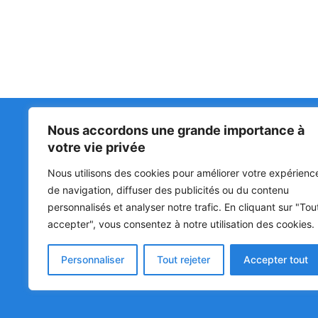
Nous accordons une grande importance à
Matin Libre
47ᵉ
votre vie privée
LA 
PRI
Premiers sur l'info !
Nous utilisons des cookies pour améliorer votre expérienc
HOU
BÉN
de navigation, diffuser des publicités ou du contenu
personnalisés et analyser notre trafic. En cliquant sur "Tou
POL
accepter", vous consentez à notre utilisation des cookies.
SOC
CUL
Personnaliser
Tout rejeter
Accepter tout
© Matin Libre, Tous droits réservés