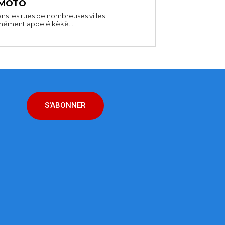
 MOTO
ns les rues de nombreuses villes
unément appelé kèkè...
S'ABONNER