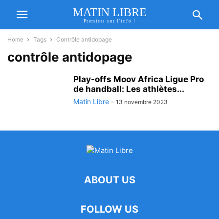
MATIN LIBRE
Premiers sur l'info !
Home
Tags
Contrôle antidopage
contrôle antidopage
Play-offs Moov Africa Ligue Pro
de handball: Les athlètes...
Matin Libre
-
13 novembre 2023
ABOUT US
FOLLOW US