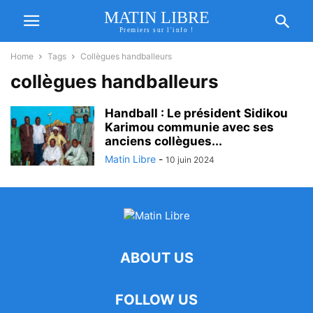
MATIN LIBRE
Premiers sur l'info !
Home
Tags
Collègues handballeurs
collègues handballeurs
Handball : Le président Sidikou
Karimou communie avec ses
anciens collègues...
Matin Libre
-
10 juin 2024
ABOUT US
FOLLOW US