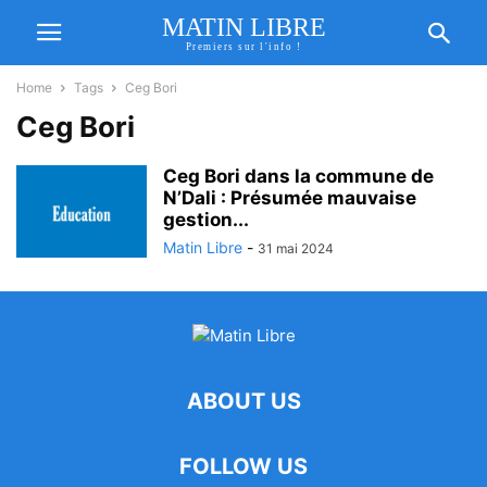
MATIN LIBRE
Premiers sur l'info !
Home
Tags
Ceg Bori
Ceg Bori
Ceg Bori dans la commune de
N’Dali : Présumée mauvaise
gestion...
Matin Libre
-
31 mai 2024
ABOUT US
FOLLOW US