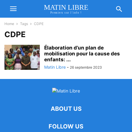
MATIN LIBRE
Premiers sur l'info !
Home
Tags
CDPE
CDPE
Élaboration d’un plan de
mobilisation pour la cause des
enfants: ...
Matin Libre
-
26 septembre 2023
ABOUT US
FOLLOW US