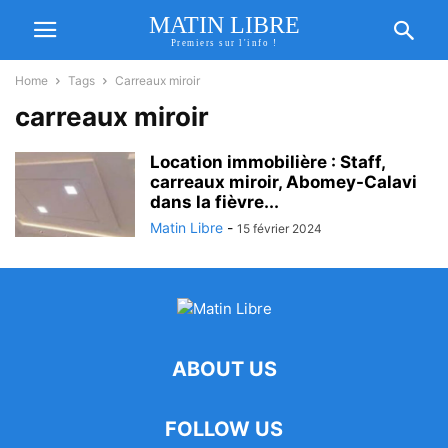
MATIN LIBRE
Premiers sur l'info !
Home
Tags
Carreaux miroir
carreaux miroir
Location immobilière : Staff,
carreaux miroir, Abomey-Calavi
dans la fièvre...
Matin Libre
-
15 février 2024
ABOUT US
FOLLOW US