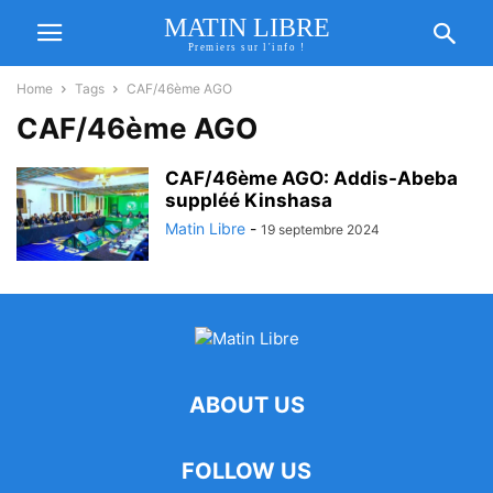
MATIN LIBRE
Premiers sur l'info !
Home
Tags
CAF/46ème AGO
CAF/46ème AGO
CAF/46ème AGO: Addis-Abeba
suppléé Kinshasa
Matin Libre
-
19 septembre 2024
ABOUT US
FOLLOW US