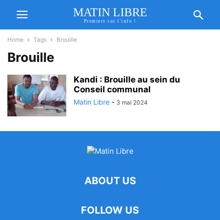
MATIN LIBRE
Premiers sur l'info !
Home
Tags
Brouille
Brouille
Kandi : Brouille au sein du
Conseil communal
Matin Libre
-
3 mai 2024
ABOUT US
FOLLOW US