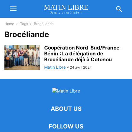
MATIN LIBRE
Premiers sur l'info !
Home
Tags
Brocéliande
Brocéliande
Coopération Nord-Sud/France-
Bénin : La délégation de
Brocéliande déjà à Cotonou
Matin Libre
-
24 avril 2024
ABOUT US
FOLLOW US