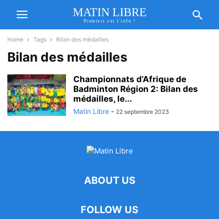
MATIN LIBRE
Premiers sur l'info !
Home
Tags
Bilan des médailles
Bilan des médailles
Championnats d’Afrique de
Badminton Région 2: Bilan des
médailles, le...
Matin Libre
-
22 septembre 2023
ABOUT US
FOLLOW US